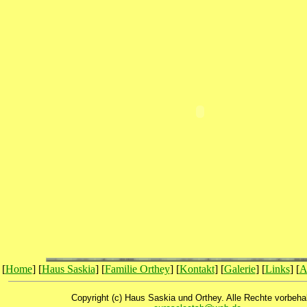
[
Home
] [
Haus Saskia
] [
Familie Orthey
] [
Kontakt
] [
Galerie
] [
Links
] [
A
Copyright (c) Haus Saskia und Orthey. Alle Rechte vorbeha