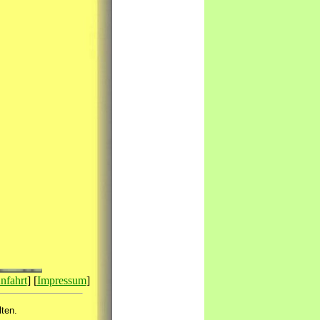
nfahrt
] [
Impressum
]
lten.