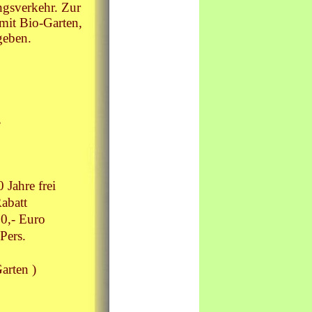
gsverkehr. Zur
mit Bio-Garten,
geben.
,
 Jahre frei
att
0,- Euro
Pers.
arten )