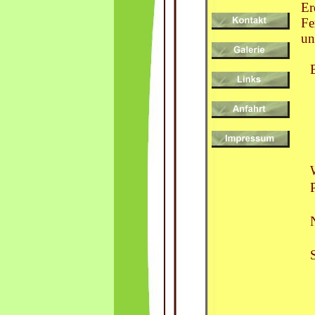
Er
Fe
un
P