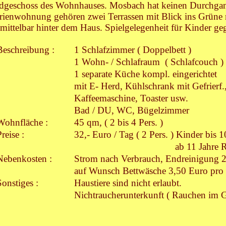
dgeschoss des Wohnhauses. Mosbach hat keinen Durchgan
rienwohnung gehören zwei Terrassen mit Blick ins Grüne 
mittelbar hinter dem Haus. Spielgelegenheit für Kinder ge
Beschreibung :
1 Schlafzimmer ( Doppelbett )
1 Wohn- / Schlafraum ( Schlafcouch )
1 separate Küche kompl. eingerichtet
mit E- Herd, Kühlschrank mit Gefrierf.
Kaffeemaschine, Toaster usw.
Bad / DU, WC, Bügelzimmer
Wohnfläche :
45 qm, ( 2 bis 4 Pers. )
reise :
32,- Euro / Tag ( 2 Pers. ) Kinder bis 10
ab 11 Jahre Rab
Nebenkosten :
Strom nach Verbrauch, Endreinigung 2
auf Wunsch Bettwäsche 3,50 Euro pro 
Sonstiges :
Haustiere sind nicht erlaubt.
Nichtraucherunterkunft ( Rauchen im G